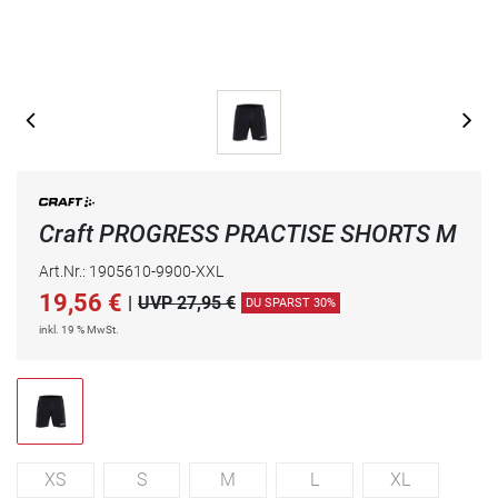
Craft PROGRESS PRACTISE SHORTS M
Art.Nr.: 1905610-9900-XXL
19,56
€
|
UVP 27,95 €
DU SPARST 30%
inkl. 19 % MwSt.
XS
S
M
L
XL