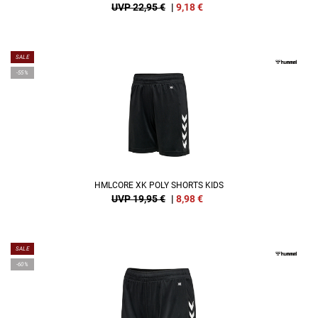
UVP 22,95 €
|
9,18
€
SALE
-55%
HMLCORE XK POLY SHORTS KIDS
UVP 19,95 €
|
8,98
€
SALE
-60%