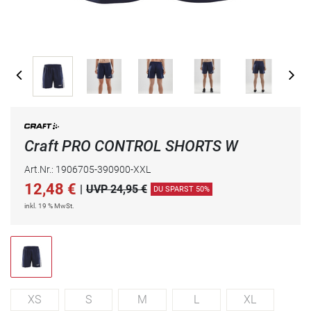
Craft PRO CONTROL SHORTS W
Art.Nr.: 1906705-390900-XXL
12,48
€
|
UVP 24,95 €
DU SPARST 50%
inkl. 19 % MwSt.
XS
S
M
L
XL