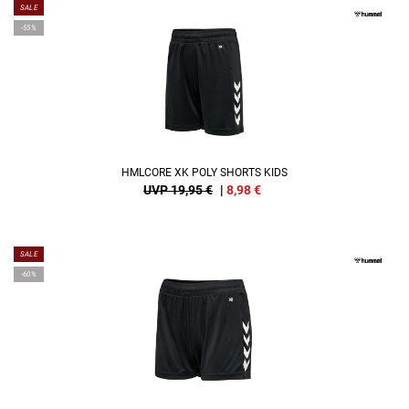
SALE
-55%
HMLCORE XK POLY SHORTS KIDS
UVP 19,95 €
|
8,98
€
SALE
-60%