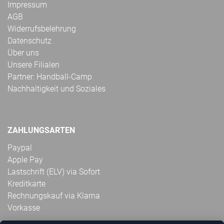
Impressum
AGB
Widerrufsbelehrung
Datenschutz
Über uns
Unsere Filialen
Partner: Handball-Camp
Nachhaltigkeit und Soziales
ZAHLUNGSARTEN
Paypal
Apple Pay
Lastschrift (ELV) via Sofort
Kreditkarte
Rechnungskauf via Klarna
Vorkasse