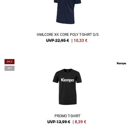
HMLCORE XK CORE POLY T-SHIRT S/S
UVP 22,95 €
|
10,33
€
SALE
-40%
PROMO T-SHIRT
UVP 13,99 €
|
8,39
€