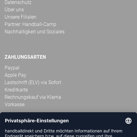
Datenschutz
Über uns
Unsere Filialen
Partner: Handball-Camp
Nachhaltigkeit und Soziales
ZAHLUNGSARTEN
Paypal
Apple Pay
Lastschrift (ELV) via Sofort
Kreditkarte
Rechnungskauf via Klarna
Vorkasse
ABONNIERE JETZT DEN KOSTENLOSEN
HANDBALLDIREKT-NEWSLETTER UND VERPASSE KEINE