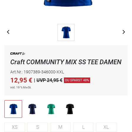
Craft COMMUNITY MIX SS TEE DAMEN
Art.Nr.: 1907389-346000-XXL
12,95
€
|
UVP 24,95 €
DU SPARST 48%
inkl. 19 % MwSt.
XS
S
M
L
XL