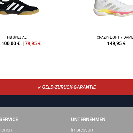
HB SPEZIAL
CRAZYFLIGHT 7 DAM
 100,00 €
|
79,95
€
149,95
€
GELD-ZURÜCK-GARANTIE
SERVICE
UNTERNEHMEN
tionen
Impressum