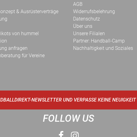
AGB
onzept & Ausrüsterverträge
Widerrufsbelehrung
kung
Datenschutz
Über uns
Trikots von hummel
Unsere Filialen
tion
Partner: Handball-Camp
ung anfragen
Nachhaltigkeit und Soziales
hberatung für Vereine
DBALLDIREKT-NEWSLETTER UND VERPASSE KEINE NEUIGKEIT
FOLLOW US