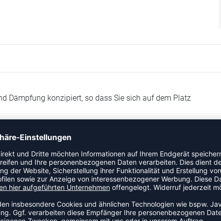
und Dämpfung konzipiert, so dass Sie sich auf dem Platz
ie Verwendung einer nahtlosen Konstruktion waren wir in der
r zu machen.​
d einer TRUSSTIC™-Stützeinheit, ist vom SKY ELITE™ FF 3
ng und kraftvolleren Sprüngen, wenn Sie den Ball spiken oder