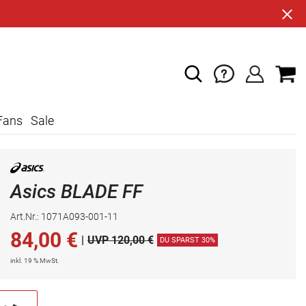
Fans
Sale
Asics BLADE FF
Art.Nr.: 1071A093-001-11
84,00
€
|
UVP 120,00 €
DU SPARST 30%
inkl. 19 % MwSt.