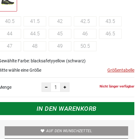
40.5
41.5
42
42.5
43.5
44
44.5
45
46
46.5
47
48
49
50.5
Gewählte Farbe: blacksafetyyellow (schwarz)
Bitte wähle eine Größe
Größentabelle
Nicht länger verfügbar
Menge
IN DEN WARENKORB
AUF DEN WUNSCHZETTEL