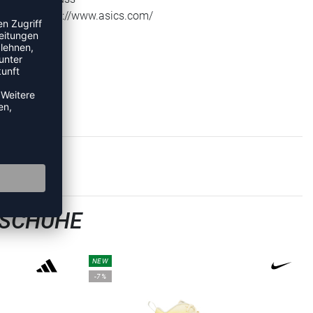
Web: https://www.asics.com/
LSCHUHE
NEW
-7%