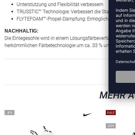
Unterstützung und Flexibilität verbessern
TRUSSTIC™ Technologie: Verbessert die Stabilität
FLYTEFOAM™-Propel-Dämpfung: Ermöglicht kraftvolle 
NACHHALTIG:
Die Einlegesohle wird in einem Lösungsfärbeverfahren hergest
herkömmlichen Färbetechnologie um ca. 33 % und den CO2-Au
MEHR A
-8%
SALE
-20%