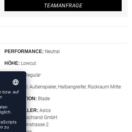
TEAMANFRAGE
Neutral
PERFORMANCE:
Lowcut
HÖHE:
Regulär
BREITE:
Außenspieler, Halbangreifer, Rückraum Mitte
POSITION:
Blade
KOLLEKTION:
Asics
HERSTELLER:
Asics Deutschland GmbH
Hansemannstrasse 2
41468 Neuss