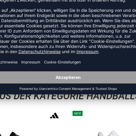
Sprünge und weichere Landungen
ellt, das den Wasserverbrauch im Vergleich zur
sstoß um ca. 45 % reduziert.
ZULETZT ANGESEHEN
US DER KATEGORIE HANDBAL
NEW