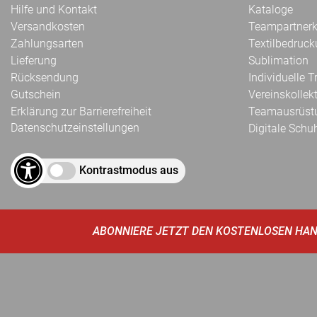
Hilfe und Kontakt
Kataloge
Versandkosten
Teampartnerk
Zahlungsarten
Textilbedruc
Lieferung
Sublimation
Rücksendung
Individuelle 
Gutschein
Vereinskollek
Erklärung zur Barrierefreiheit
Teamausrüst
Datenschutzeinstellungen
Digitale Schu
Kontrastmodus aus
ABONNIERE JETZT DEN KOSTENLOSEN HAN