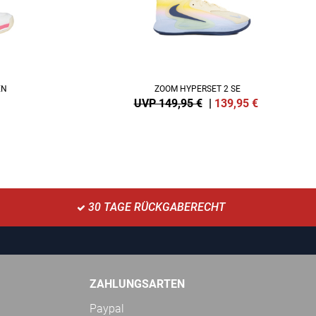
EN
ZOOM HYPERSET 2 SE
UVP 149,95 €
|
139,95
€
30 TAGE RÜCKGABERECHT
ZAHLUNGSARTEN
Paypal