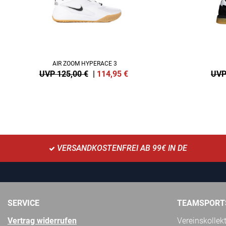
AIR ZOOM HYPERACE 3
UVP 125,00 €
|
114,95
€
UVP
VERSANDKOSTENFREI AB 99€ IN DE
SERVICE
TEAMSPORT
Vertrag widerrufen
Vereinskollek