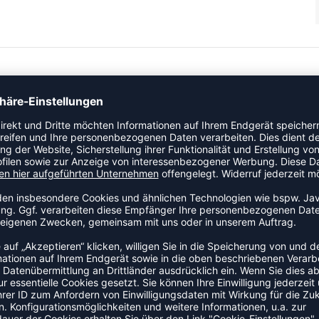
hose TIRO24 TRPNT S
ZULETZT ANGESEHEN