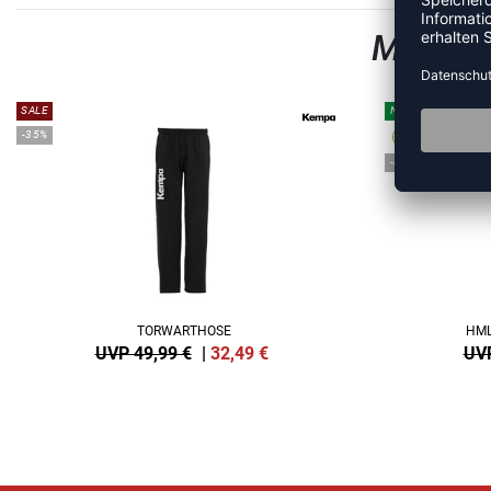
MEHR A
SALE
NEW
-35%
-40%
TORWARTHOSE
HML
UVP 49,99 €
|
32,49
€
UVP