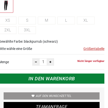
XS
S
M
L
XL
2XL
3XL
Gewählte Farbe: blackpurrub (schwarz)
Bitte wähle eine Größe
Größentabelle
Nicht länger verfügbar
Menge
IN DEN WARENKORB
AUF DEN WUNSCHZETTEL
TEAMANFRAGE