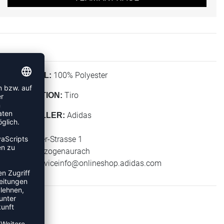
100% Polyester
MATERIAL:
Tiro
KOLLEKTION:
Adidas
HERSTELLER:
adidas AG
Adi-Dassler-Strasse 1
91074 Herzogenaurach
E-Mail:
serviceinfo@onlineshop.adidas.com