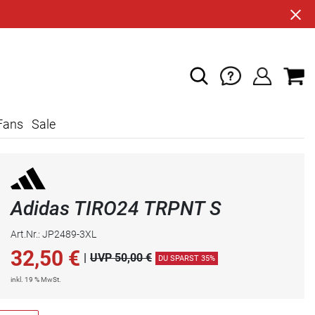
Fans
Sale
Adidas TIRO24 TRPNT S
Art.Nr.: JP2489-3XL
32,50
€
|
UVP 50,00 €
DU SPARST 35%
inkl. 19 % MwSt.