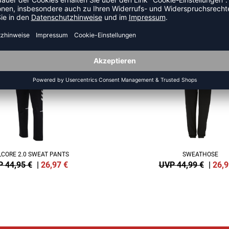
US DER KATEGORIE TRAININ
SALE
-40%
CORE 2.0 SWEAT PANTS
SWEATHOSE
 44,95 €
|
26,97
€
UVP 44,99 €
|
26,9