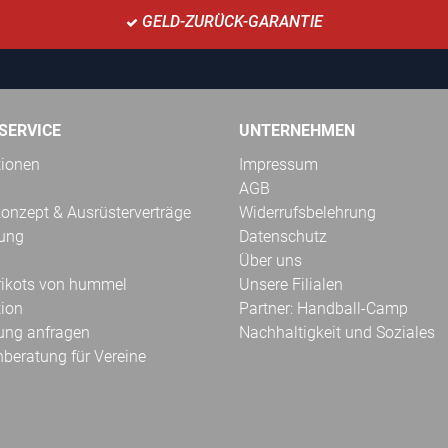
GELD-ZURÜCK-GARANTIE
SERVICE
UNTERNEHMEN
tionen
Impressum
AGB
onzept & Ausrüsterverträge
Widerrufsbelehrung
kung
Datenschutz
Über uns
Trikots von hummel
Unsere Filialen
tion
Partner: Handball-Camp
ung anfragen
Nachhaltigkeit und Soziales
hberatung für Vereine