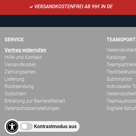
VERSANDKOSTENFREI AB 99€ IN DE
SERVICE
TEAMSPORT
Vertrag widerrufen
Vereinskollek
Hilfe und Kontakt
Kataloge
Versandkosten
Teampartnerk
Zahlungsarten
Textilbedruc
Lieferung
Sublimation
Rücksendung
Individuelle 
Gutschein
Vereinskollek
Erklärung zur Barrierefreiheit
Teamausrüst
Datenschutzeinstellungen
Digitale Schu
Kontrastmodus aus