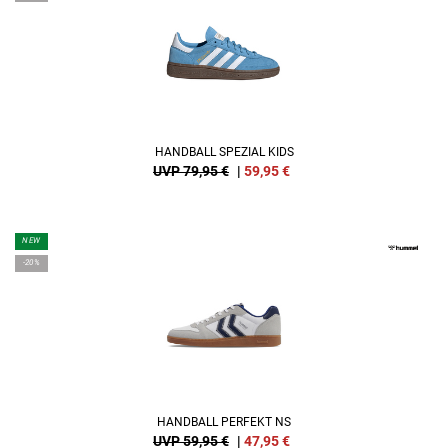
HANDBALL SPEZIAL KIDS
UVP 79,95 €
|
59,95
€
NEW
-20%
HANDBALL PERFEKT NS
UVP 59,95 €
|
47,95
€