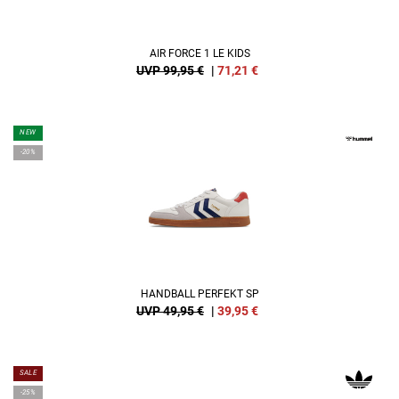
AIR FORCE 1 LE KIDS
UVP 99,95 €
|
71,21
€
NEW
-20%
HANDBALL PERFEKT SP
UVP 49,95 €
|
39,95
€
SALE
-25%