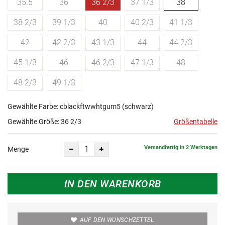
35.5
36
36 2/3
37 1/3
38
38 2/3
39 1/3
40
40 2/3
41 1/3
42
42 2/3
43 1/3
44
44 2/3
45 1/3
46
46 2/3
47 1/3
48
48 2/3
49 1/3
Gewählte Farbe: cblackftwwhtgum5 (schwarz)
Gewählte Größe:
36 2/3
Größentabelle
Versandfertig in 2 Werktagen
Menge
IN DEN WARENKORB
AUF DEN WUNSCHZETTEL