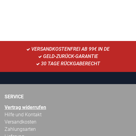
VERSANDKOSTENFREI AB 99€ IN DE
GELD-ZURÜCK-GARANTIE
30 TAGE RÜCKGABERECHT
SERVICE
Vertrag widerrufen
Hilfe und Kontakt
Versandkosten
Zahlungsarten