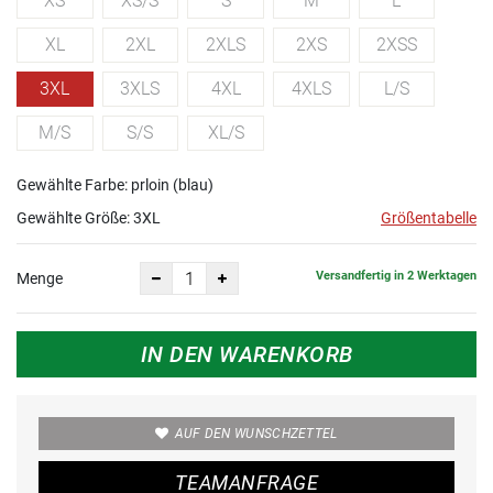
XS
XS/S
S
M
L
XL
2XL
2XLS
2XS
2XSS
3XL
3XLS
4XL
4XLS
L/S
M/S
S/S
XL/S
Gewählte Farbe: prloin (blau)
Gewählte Größe:
3XL
Größentabelle
Versandfertig in 2 Werktagen
Menge
IN DEN WARENKORB
AUF DEN WUNSCHZETTEL
TEAMANFRAGE