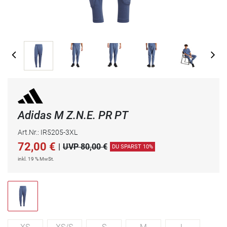
Adidas M Z.N.E. PR PT
Art.Nr.: IR5205-3XL
72,00
€
|
UVP 80,00 €
DU SPARST 10%
inkl. 19 % MwSt.