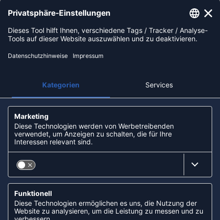
Impressum
AGB
Widerrufsbelehrung
Datenschutz
Über uns
Unsere Filialen
Partner: Handball-Camp
Nachhaltigkeit und Soziales
ZAHLUNGSARTEN
Paypal
Apple Pay
Lastschrift (ELV) via Sofort
Kreditkarte
Rechnungskauf via Klarna
Vorkasse