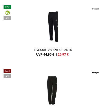
NEW
-40%
HMLCORE 2.0 SWEAT PANTS
UVP 44,95 €
|
26,97
€
SALE
-40%