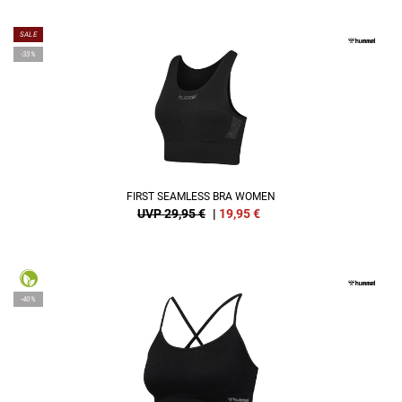
SALE
-33%
FIRST SEAMLESS BRA WOMEN
UVP 29,95 €
|
19,95
€
-40%