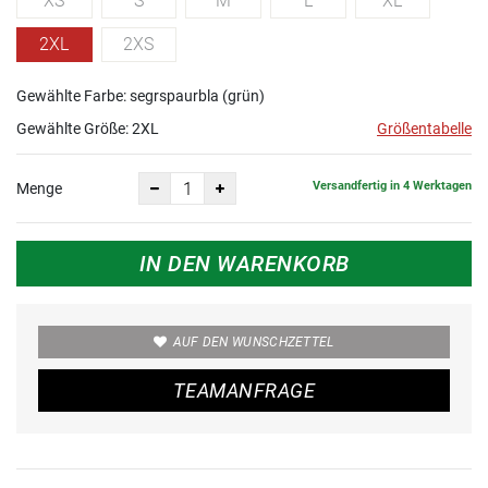
XS
S
M
L
XL
2XL
2XS
Gewählte Farbe: segrspaurbla (grün)
Gewählte Größe:
2XL
Größentabelle
Versandfertig in 4 Werktagen
Menge
IN DEN WARENKORB
AUF DEN WUNSCHZETTEL
TEAMANFRAGE