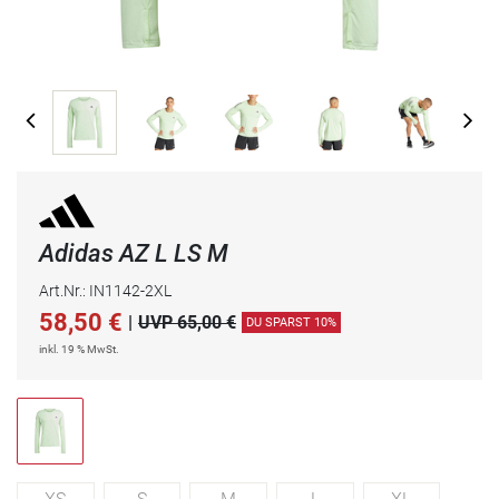
Adidas AZ L LS M
Art.Nr.: IN1142-2XL
58,50
€
|
UVP 65,00 €
DU SPARST 10%
inkl. 19 % MwSt.