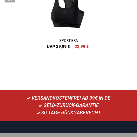
SPORT-BRA
UVP 39,99 €
|
23,99
€
VERSANDKOSTENFREI AB 99€ IN DE
GELD-ZURÜCK-GARANTIE
30 TAGE RÜCKGABERECHT